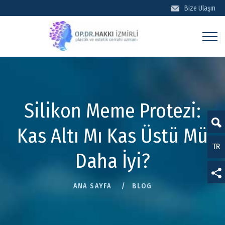
Bize Ulaşın
BİZE ULAŞIN
Silikon Meme Protezi:
Kas Altı Mı Kas Üstü Mü
TR
EN
Daha İyi?
DE
ANA SAYFA
BLOG
KVKK, Gizlilik Politikası ve Çerezler hakkında bilgi için
FR
tıklayınız.