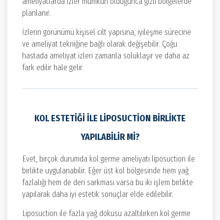
ameliyatlarda izler mümkün olduğunca gizli bölgelerde
planlanır.
İzlerin görünümü kişisel cilt yapısına, iyileşme sürecine
ve ameliyat tekniğine bağlı olarak değişebilir. Çoğu
hastada ameliyat izleri zamanla soluklaşır ve daha az
fark edilir hale gelir.
KOL ESTETIĞI ILE LIPOSUCTION BIRLIKTE
YAPILABILIR MI?
Evet, birçok durumda kol germe ameliyatı liposuction ile
birlikte uygulanabilir. Eğer üst kol bölgesinde hem yağ
fazlalığı hem de deri sarkması varsa bu iki işlem birlikte
yapılarak daha iyi estetik sonuçlar elde edilebilir.
Liposuction ile fazla yağ dokusu azaltılırken kol germe