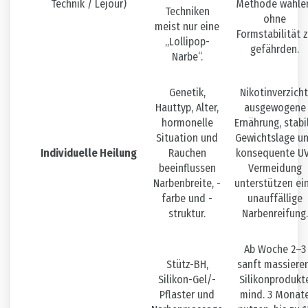
Technik / Lejour)
Methode wähle
Techniken
ohne
meist nur eine
Formstabilität 
„Lollipop-
gefährden.
Narbe“.
Genetik,
Nikotinverzicht
Hauttyp, Alter,
ausgewogene
hormonelle
Ernährung, stabi
Situation und
Gewichtslage u
Individuelle Heilung
Rauchen
konsequente U
beeinflussen
Vermeidung
Narbenbreite, -
unterstützen ei
farbe und -
unauffällige
struktur.
Narbenreifung.
Ab Woche 2–3
Stütz-BH,
sanft massieren
Silikon-Gel/-
Silikonprodukt
Pflaster und
mind. 3 Monat