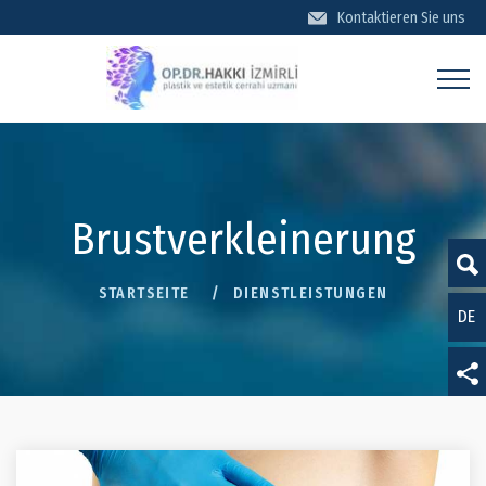
Kontaktieren Sie uns
KONTAKTİEREN SİE UNS
Brustverkleinerung
STARTSEITE
DIENSTLEISTUNGEN
DE
TR
EN
Datenschutz
FR