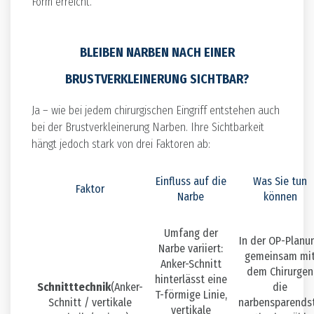
Form erreicht.
BLEIBEN NARBEN NACH EINER
BRUSTVERKLEINERUNG SICHTBAR?
Ja – wie bei jedem chirurgischen Eingriff entstehen auch
bei der Brustverkleinerung Narben. Ihre Sichtbarkeit
hängt jedoch stark von drei Faktoren ab:
Einfluss auf die
Was Sie tun
Faktor
Narbe
können
Umfang der
In der OP-Planu
Narbe variiert:
gemeinsam mi
Anker-Schnitt
dem Chirurgen
hinterlässt eine
Schnitttechnik
(Anker-
die
T-förmige Linie,
Schnitt / vertikale
narbensparends
vertikale