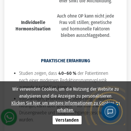
eher sinkt die Milchbildung.
Auch ohne OP kann nicht jede
Individuelle
Frau voll stillen; genetische
Hormonsituation
und hormonelle Faktoren
bleiben ausschlaggebend.
PRAKTISCHE ERFAHRUNG
Studien zeigen, dass
40–60 %
der Patientinnen
nach einer modernen Reduktionsmammaplastik
zumindest teilstillen können.
Wir verwenden Cookies, um die Nutzung der Website zu
analysieren und die Anzeigen zu personalisieren.
Vollständiges, problemloses Stillen liegt statistisch
Klicken Sie hier, um weitere Informationen zu Cookies zu
niedriger, kann aber gelingen – vor allem wenn
erhalten.
Drüsengewebe und Hauptmilchgänge geschont
wurden.
Verstanden