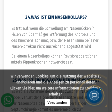
24.WAS IST EIN NASENKOLLAPS?
Es tritt auf, wenn die Schwellung am Nasenrücken in
Fällen von übermäßiger Entfernung des Knorpels und
des Knochens abnimmt, bzw. der Nasenkamm bei einer
Nasenkorrektur nicht ausreichend abgestützt wird
Bei einem Nasenkollaps können Revisionsoperationen
mittels Rippenknochen notwendig sein.
Wir verwenden Cookies, um die Nutzung der Website zu
25.WAS IST EIN ABSACKEN DER NASENSPITZE?
analysieren und die Anzeigen zu personalisieren.
Klicken Sie hier, um weitere Informationen zu Cookies zu
Es wird als Abnahme des Winkels zwischen Nase und
erhalten.
Lippe, Verlust der Höhe der Nasenspitze und Absinken
Verstanden
der Nasenspitze bewertet. Insbesondere in der
Septumchirurgie kommt es unvermeidlich zum