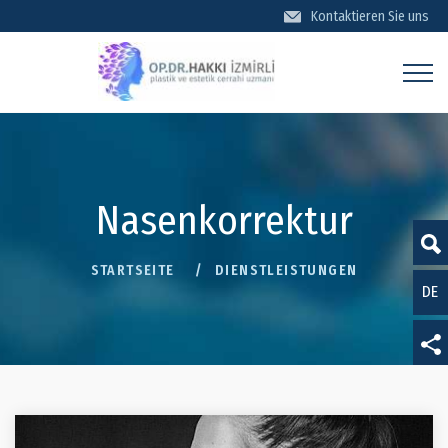
Kontaktieren Sie uns
KONTAKTİEREN SİE UNS
Nasenkorrektur
STARTSEITE
DIENSTLEISTUNGEN
DE
TR
EN
Datenschutz
FR