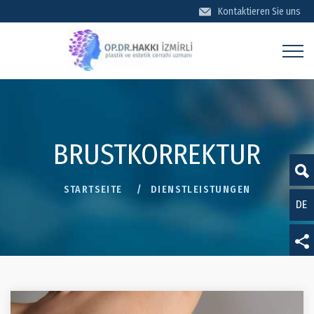
Kontaktieren Sie uns
KONTAKTİEREN SİE UNS
BRUSTKORREKTUR
STARTSEITE
DIENSTLEISTUNGEN
DE
TR
EN
Datenschutz
FR