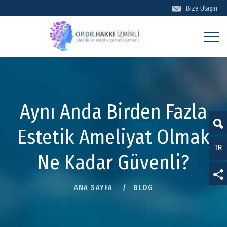
Bize Ulaşın
BİZE ULAŞIN
Aynı Anda Birden Fazla
Estetik Ameliyat Olmak
TR
EN
Ne Kadar Güvenli?
DE
ANA SAYFA
BLOG
KVKK, Gizlilik Politikası ve Çerezler hakkında bilgi için
FR
tıklayınız.