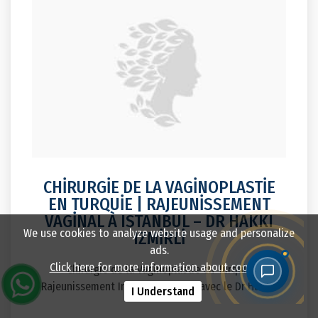
CHİRURGİE DE LA VAGİNOPLASTİE
EN TURQUİE | RAJEUNİSSEMENT
VAGİNAL À ISTANBUL – DR HAKKI
IZMİRLİ
We use cookies to analyze website usage and personalize
ads.
Chirurgie de la Vaginoplastie en Turquie
Click here for more information about cookies.
Rajeunissement Intime à Istanbul avec le Dr Hakkı..
I Understand