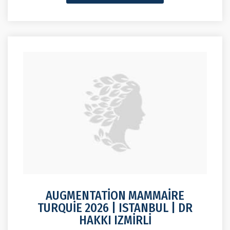
AUGMENTATİON MAMMAİRE
TURQUİE 2026 | ISTANBUL | DR
HAKKI IZMİRLİ